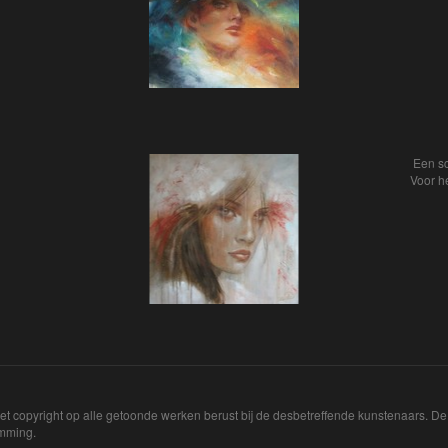
Een sc
Voor he
Het copyright op alle getoonde werken berust bij de desbetreffende kunstenaars. 
emming.