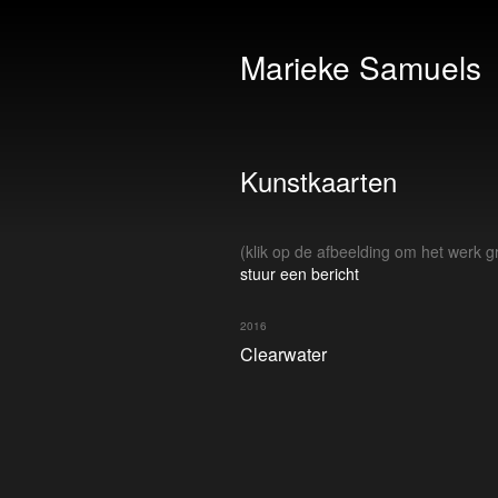
Marieke Samuels
Kunstkaarten
(klik op de afbeelding om het werk gr
stuur een bericht
2016
Clearwater