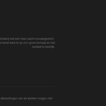
hilderij met een heel zacht vrouwegezicht .
t eerst werk ik op zo'n groot formaat en het
rsultaat is heerlijk.
De afbeeldingen van de werken mogen niet