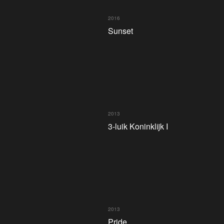
2016
Sunset
2013
3-luik Koninklijk I
2013
Pride